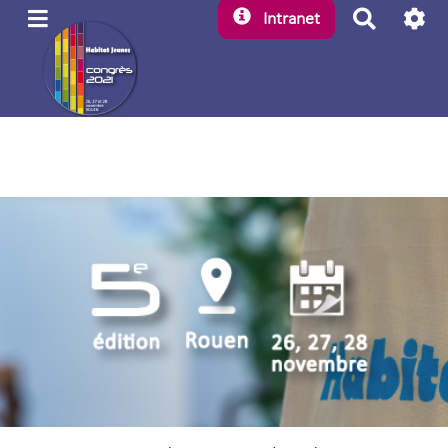
R
Intranet
e
c
h
e
r
c
h
e
r